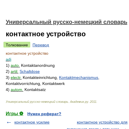
Универсальный русско-немецкий словарь
контактное устройство
Толкование
Перевод
контактное устройство
adj
1)
auto.
Kontaktanordnung
2)
artil.
Schaltdose
3)
electr.
Kontakteinrichtung,
Kontaktmechanismus
,
Kontaktvorrichtung, Kontaktwerk
4)
autom.
Kontaktsatz
Универсальный русско-немецкий словарь
.
Академик.ру
.
2011
.
Игры ⚽
Нужен реферат?
контактное усилие
контактное устройство для