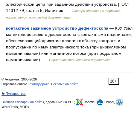
электрической цепи при заданном действии устройства. [ГОСТ
14312 79, статья 5] Источник …
Словарь-справочник терминов
нормативно-технической документации
контактное зажимное устройство дефектоскопа
— КЗУ Узел
магнитопорошкового дефектоскопа с контактными пластинами,
обеспечивающий прижатие пластин к объекту контроля и
пропускание по нему электрического тока (при циркулярном
намагничивании) или магнитного потока (при продольном
намагничивании) …
Справочник технического переводчика
© Академик, 2000-2026
18+
Обратная связь:
Техподдержка
,
Реклама на сайте
👣 Путешествия
Экспорт словарей на сайты
, сделанные на PHP,
Joomla,
Drupal,
WordPress, MODx.